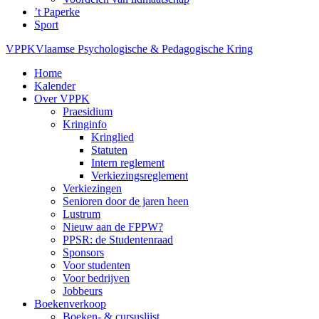
’t Paperke
Sport
VPPK
Vlaamse Psychologische & Pedagogische Kring
Home
Kalender
Over VPPK
Praesidium
Kringinfo
Kringlied
Statuten
Intern reglement
Verkiezingsreglement
Verkiezingen
Senioren door de jaren heen
Lustrum
Nieuw aan de FPPW?
PPSR: de Studentenraad
Sponsors
Voor studenten
Voor bedrijven
Jobbeurs
Boekenverkoop
Boeken- & cursuslijst