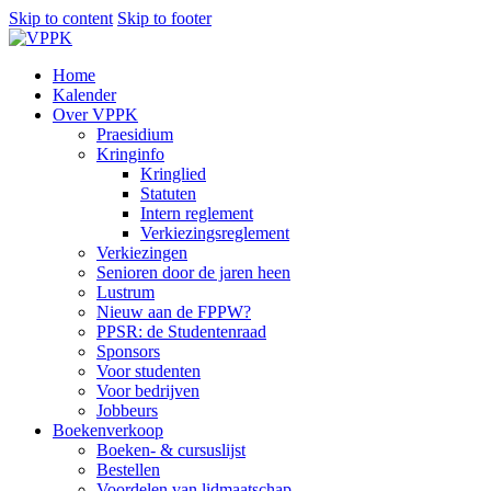
Skip to content
Skip to footer
Home
Kalender
Over VPPK
Praesidium
Kringinfo
Kringlied
Statuten
Intern reglement
Verkiezingsreglement
Verkiezingen
Senioren door de jaren heen
Lustrum
Nieuw aan de FPPW?
PPSR: de Studentenraad
Sponsors
Voor studenten
Voor bedrijven
Jobbeurs
Boekenverkoop
Boeken- & cursuslijst
Bestellen
Voordelen van lidmaatschap