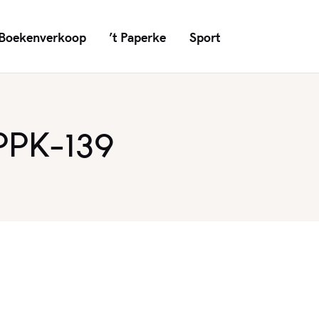
Boekenverkoop
’t Paperke
Sport
PPK-139