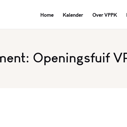
Home
Kalender
Over VPPK
ment: Openingsfuif V