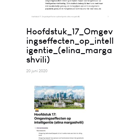
Hoofdstuk_17_Omgev
ingseffecten_op_intell
igentie_(elina_marga
shvili)
20 juni 2020