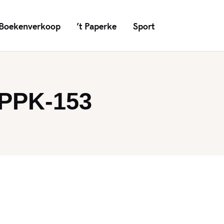
Boekenverkoop
’t Paperke
Sport
VPPK-153